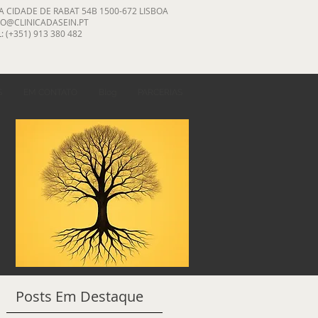
A CIDADE DE RABAT 54B 1500-672 LISBOA
FO@CLINICADASEIN.PT
: (+351) 913 380 482
S
EM CONTATO
Blog
PARCERIAS
Posts Recentes
Posts Em Destaque