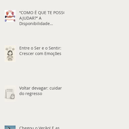
“COMO É QUE TE POSSO
AJUDAR?” A
Disponibilidade
Emocional através da
Comunicação
Entre o Ser e o Sentir:
Crescer com Emoções
Voltar devagar: cuidar
do regresso
Chegou o Verão! E as