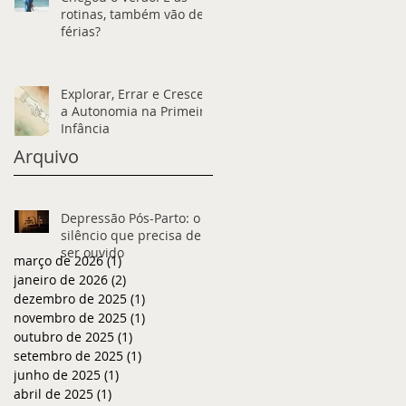
rotinas, também vão de
férias?
Explorar, Errar e Crescer:
a Autonomia na Primeira
Infância
Arquivo
Depressão Pós-Parto: o
silêncio que precisa de
ser ouvido
março de 2026
(1)
1 post
janeiro de 2026
(2)
2 posts
dezembro de 2025
(1)
1 post
novembro de 2025
(1)
1 post
outubro de 2025
(1)
1 post
setembro de 2025
(1)
1 post
junho de 2025
(1)
1 post
abril de 2025
(1)
1 post