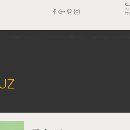
RU
IN
TEL
O
SOBRE A CLÍNICA
OS NOSSOS SERVIÇOS
PROGRAMAS/CURSO
UZ