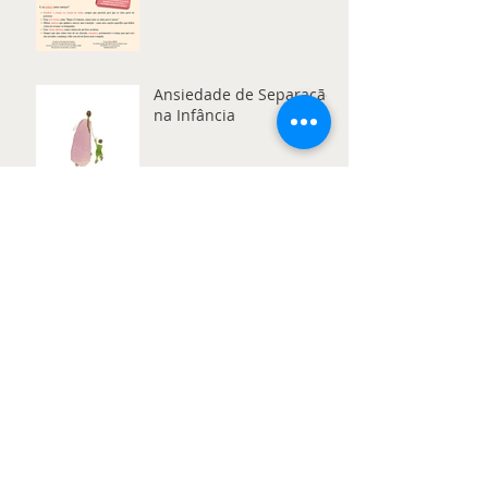
Ansiedade de Separação
na Infância
A Vida Começa Em
Janeiro? Metas para o
Ano Novo
E QUEM NÃO ADORA O
NATAL? Expectativas,
Sobrecarga e Emoções
que Coexistem
“COMO É QUE TE POSSO
AJUDAR?” A
Disponibilidade