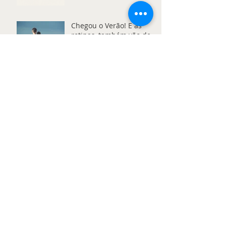
Chegou o Verão! E as
rotinas, também vão de
férias?
Explorar, Errar e Crescer:
a Autonomia na Primeira
Infância
Depressão Pós-Parto: o
silêncio que precisa de
ser ouvido
Arquivo