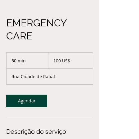
EMERGENCY
CARE
100
dólares
50 min
5
100 US$
dos
Estados
0
Unidos
m
Rua Cidade de Rabat
i
n
Agendar
Descrição do serviço